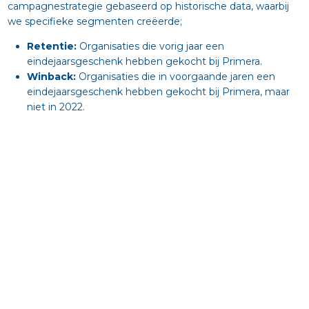
campagnestrategie gebaseerd op historische data, waarbij
we specifieke segmenten creëerde;
Retentie:
Organisaties die vorig jaar een
eindejaarsgeschenk hebben gekocht bij Primera.
Winback:
Organisaties die in voorgaande jaren een
eindejaarsgeschenk hebben gekocht bij Primera, maar
niet in 2022.
Upsell:
Organisaties die in het verleden een grote
bestelling geplaatst hebben bij Primera, maar niet tijdens
de eindejaarsperiode.
Afhankelijk van het segment waartoe een organisatie
behoort, passen we de communicatie aan zodat de klant
een e-mail ontvangt met content die volledig op hem of
haar van toepassing is. Door eigen attributiemodellen te
gebruiken, monitoren we welke organisaties na het openen
van de e-mail een order plaatsen en succesvol converteren.